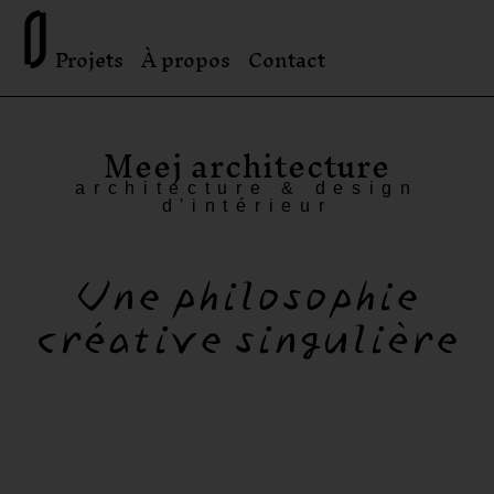
Projets
À propos
Contact
Meej architecture
architecture & design
d'intérieur
Une philosophie
créative singulière